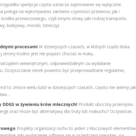
 przypadku
spedycja czysta
oznacza zajmowanie się wyłącznie
na
polega na wykonywaniu zarówno czynności przewozu jak i
 środka przewozowego, czyli innymi słowy jaki rodzaj transportu
y, kolejowy, morski, lotniczy).
rudnymi procesami
W dzisiejszych czasach, w których rządzi doba
j strony trudno jest nie popaść chociaż w małą...
 narządem wewnętrznym, odpowiedzialnym za wydalanie
mu. Oczyszczanie nerek powinno być przeprowadzane regularnie,
rol to zmora wielu ludzi w dzisiejszych czasach, często nie wiemy ja
wa....
ty DDGS w żywieniu krów mlecznych!
Produkt uboczny przemysłu
rgii oraz może być alternatywą dla śruty lub makuchu? Oczywiście,
erowego
Projekty organizacji ruchu to jeden z kluczowych elementów
ególnie gdy wydarzenie odbywa się w przestrzeni miejskiej, na