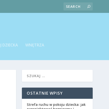
J DZIECKA
WNĘTRZA
OSTATNIE WPISY
Strefa ruchu w pokoju dziecka: jak
zaprojektować bezpieczną i