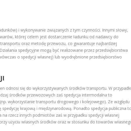
dunków) i wykonywanie związanych z tym czynności. Innymi słowy,
owarów, której celem jest dostarczenie ładunku od nadawcy do
i transportu oraz metodę przewozu, co gwarantuje najbardziej
. Działania spedycyjne mogą być realizowane przez przedsiębiorstwa
ówczas o spedycji własnej) lub wyodrębnione przedsiębiorstwo
JI
ł ten odnosi się do wykorzystywanych środków transportu. W przypadk
rodzaj środków przewozowych zaś
spedycja intermodalna
to
u (np. wykorzystanie transportu drogowego i kolejowego). Ze względu
ię
spedycję krajową
i
międzynarodową
. Ponadto
spedycja publiczna
t
nia na rzecz innych podmiotów zaś w przypadku
spedycji własnej
, przy użyciu własnych środków oraz w stosunku do towarów własneg