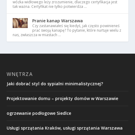
wózka widłowego leży zrozumienie, dlaczego certyfikacja jest
tak ważna. Certyfikat nie tylko potwierdza …
Pranie kanap Warszawa
Czy zastanawiałeś się kiedyś, jak często powinieneś
prać swoją kanapę? To pytanie, które nurtuje wielu z
nas, zwłaszcza w miastach …
WNĘTRZA
Jaki dobrać styl do sypialni minimalistycznej?
Projektowanie domu – projekty domów w Warszawie
ogrzewanie podłogowe Siedlce
Usługi sprzątania Kraków, usługi sprzątania Warszawa