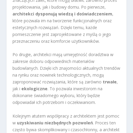
znaczących zalet, które mogą ułatwić zarówno proces
projektowania, jak i budowy domu. Po pierwsze,
architekci dysponują wiedzą i doświadczeniem
,
które pozwala im na tworzenie funkcjonalnych oraz
estetycznych rozwiązań. Dzięki temu, każde
pomieszczenie jest zaprojektowane z myślą o jego
przeznaczeniu oraz komforcie użytkowników.
Po drugie, architekci mają umiejętność doradztwa w
zakresie doboru odpowiednich materiałów
budowlanych. Dzięki ich znajomości aktualnych trendów
na rynku oraz nowinek technologicznych, mogą
zaproponować rozwiązania, które są zarówno
trwałe
,
jak i
ekologiczne
. To pozwala inwestorom na
dokonanie świadomego wyboru, który będzie
odpowiadał ich potrzebom i oczekiwaniom.
Kolejnym atutem współpracy z architektem jest pomoc
w
uzyskiwaniu niezbędnych pozwoleń
. Proces ten
często bywa skomplikowany i czasochłonny, a architekt