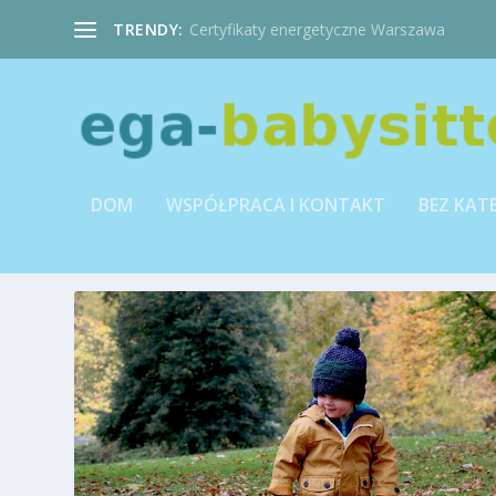
TRENDY:
Certyfikaty energetyczne Warszawa
DOM
WSPÓŁPRACA I KONTAKT
BEZ KAT
TAG:
PRACA NIANIA TARNOW