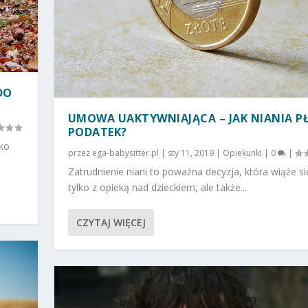
DO
UMOWA UAKTYWNIAJĄCA – JAK NIANIA P
PODATEK?
ako
przez
ega-babysitter.pl
|
sty 11, 2019
|
Opiekunki
|
0
|
Zatrudnienie niani to poważna decyzja, która wiąże si
tylko z opieką nad dzieckiem, ale także...
CZYTAJ WIĘCEJ