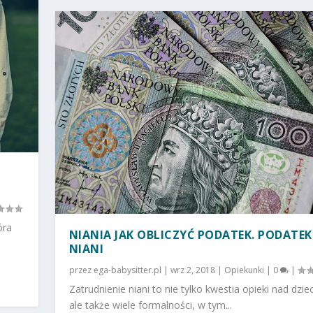
óra
NIANIA JAK OBLICZYĆ PODATEK. PODATEK
NIANI
przez
ega-babysitter.pl
|
wrz 2, 2018
|
Opiekunki
|
0
|
Zatrudnienie niani to nie tylko kwestia opieki nad dzie
ale także wiele formalności, w tym...