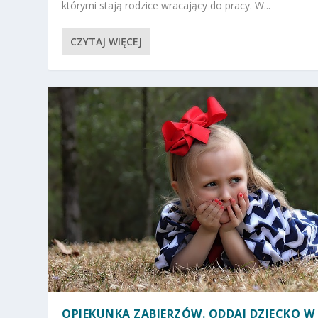
którymi stają rodzice wracający do pracy. W...
CZYTAJ WIĘCEJ
OPIEKUNKA ZABIERZÓW. ODDAJ DZIECKO W