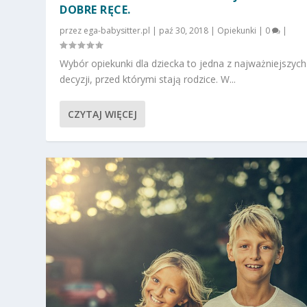
DOBRE RĘCE.
przez
ega-babysitter.pl
|
paź 30, 2018
|
Opiekunki
|
0
|
Wybór opiekunki dla dziecka to jedna z najważniejszych
decyzji, przed którymi stają rodzice. W...
CZYTAJ WIĘCEJ