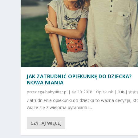
JAK ZATRUDNIĆ OPIEKUNKĘ DO DZIECKA?
NOWA NIANIA
przez
ega-babysitter.pl
|
sie 30, 2018
|
Opiekunki
|
0
|
Zatrudnienie opiekunki do dziecka to ważna decyzja, kt
wiąże się z wieloma pytaniami i...
CZYTAJ WIĘCEJ