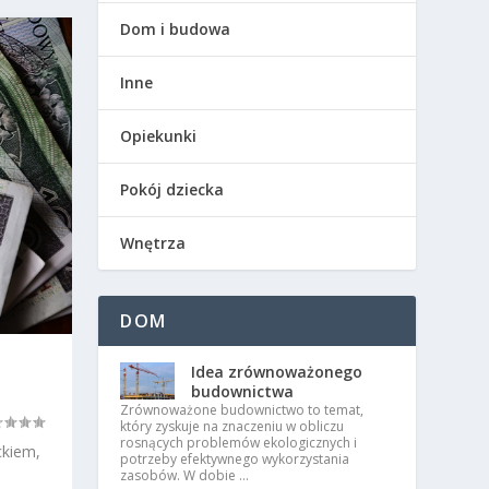
Dom i budowa
Inne
Opiekunki
Pokój dziecka
Wnętrza
DOM
Idea zrównoważonego
budownictwa
Zrównoważone budownictwo to temat,
który zyskuje na znaczeniu w obliczu
rosnących problemów ekologicznych i
ckiem,
potrzeby efektywnego wykorzystania
zasobów. W dobie …