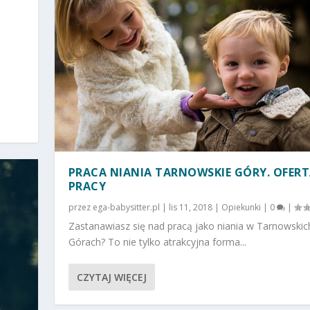
PRACA NIANIA TARNOWSKIE GÓRY. OFER
PRACY
przez
ega-babysitter.pl
|
lis 11, 2018
|
Opiekunki
|
0
|
Zastanawiasz się nad pracą jako niania w Tarnowskic
Górach? To nie tylko atrakcyjna forma...
CZYTAJ WIĘCEJ