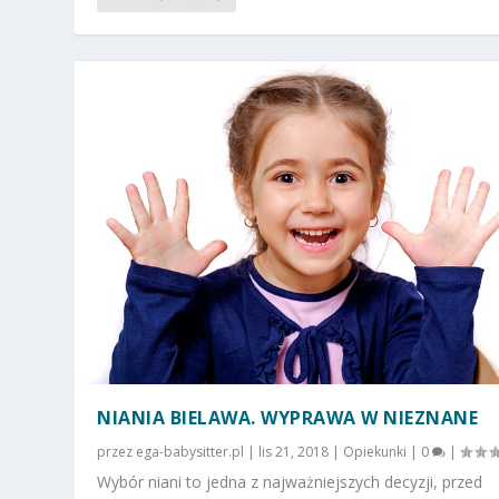
NIANIA BIELAWA. WYPRAWA W NIEZNANE
przez
ega-babysitter.pl
|
lis 21, 2018
|
Opiekunki
|
0
|
Wybór niani to jedna z najważniejszych decyzji, przed