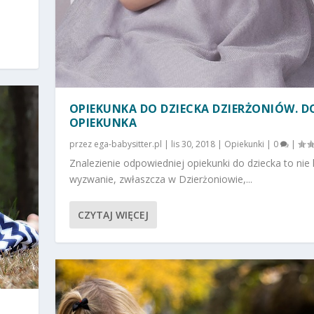
OPIEKUNKA DO DZIECKA DZIERŻONIÓW. D
OPIEKUNKA
przez
ega-babysitter.pl
|
lis 30, 2018
|
Opiekunki
|
0
|
Znalezienie odpowiedniej opiekunki do dziecka to nie 
wyzwanie, zwłaszcza w Dzierżoniowie,...
CZYTAJ WIĘCEJ