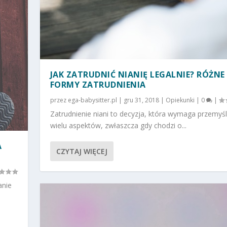
JAK ZATRUDNIĆ NIANIĘ LEGALNIE? RÓŻNE
FORMY ZATRUDNIENIA
przez
ega-babysitter.pl
|
gru 31, 2018
|
Opiekunki
|
0
|
Zatrudnienie niani to decyzja, która wymaga przemyśl
wielu aspektów, zwłaszcza gdy chodzi o...
A
CZYTAJ WIĘCEJ
anie