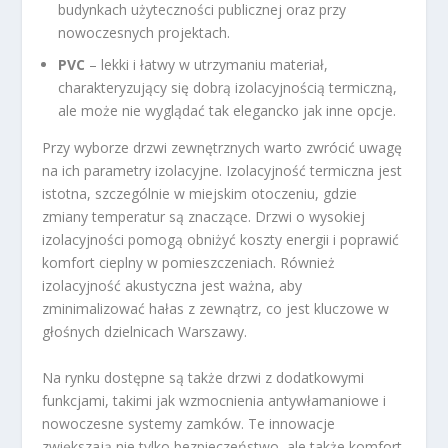
budynkach użyteczności publicznej oraz przy
nowoczesnych projektach.
PVC
– lekki i łatwy w utrzymaniu materiał,
charakteryzujący się dobrą izolacyjnością termiczną,
ale może nie wyglądać tak elegancko jak inne opcje.
Przy wyborze drzwi zewnętrznych warto zwrócić uwagę
na ich parametry izolacyjne. Izolacyjność termiczna jest
istotna, szczególnie w miejskim otoczeniu, gdzie
zmiany temperatur są znaczące. Drzwi o wysokiej
izolacyjności pomogą obniżyć koszty energii i poprawić
komfort cieplny w pomieszczeniach. Również
izolacyjność akustyczna jest ważna, aby
zminimalizować hałas z zewnątrz, co jest kluczowe w
głośnych dzielnicach Warszawy.
Na rynku dostępne są także drzwi z dodatkowymi
funkcjami, takimi jak wzmocnienia antywłamaniowe i
nowoczesne systemy zamków. Te innowacje
zwiększają nie tylko bezpieczeństwo, ale także komfort