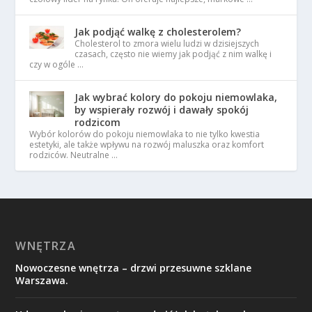
Jak podjąć walkę z cholesterolem?
Cholesterol to zmora wielu ludzi w dzisiejszych
czasach, często nie wiemy jak podjąć z nim walkę i
czy w ogóle …
Jak wybrać kolory do pokoju niemowlaka,
by wspierały rozwój i dawały spokój
rodzicom
Wybór kolorów do pokoju niemowlaka to nie tylko kwestia
estetyki, ale także wpływu na rozwój maluszka oraz komfort
rodziców. Neutralne …
WNĘTRZA
Nowoczesne wnętrza – drzwi przesuwne szklane
Warszawa.