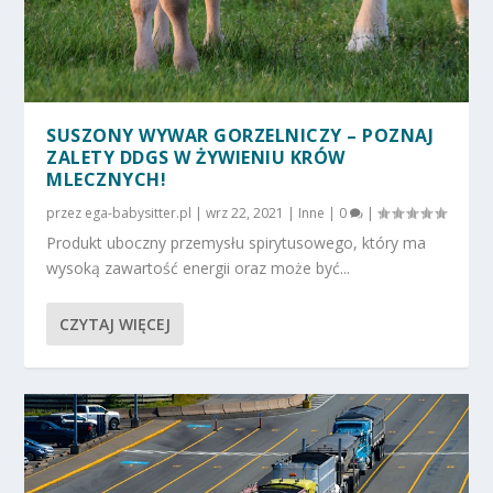
SUSZONY WYWAR GORZELNICZY – POZNAJ
ZALETY DDGS W ŻYWIENIU KRÓW
MLECZNYCH!
przez
ega-babysitter.pl
|
wrz 22, 2021
|
Inne
|
0
|
Produkt uboczny przemysłu spirytusowego, który ma
wysoką zawartość energii oraz może być...
CZYTAJ WIĘCEJ