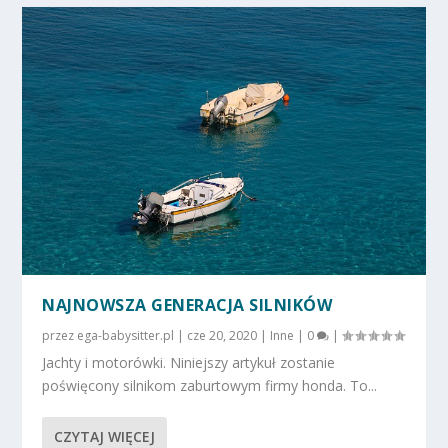
NAJNOWSZA GENERACJA SILNIKÓW
przez
ega-babysitter.pl
|
cze 20, 2020
|
Inne
|
0
|
Jachty i motorówki. Niniejszy artykuł zostanie
poświęcony silnikom zaburtowym firmy honda. To...
CZYTAJ WIĘCEJ