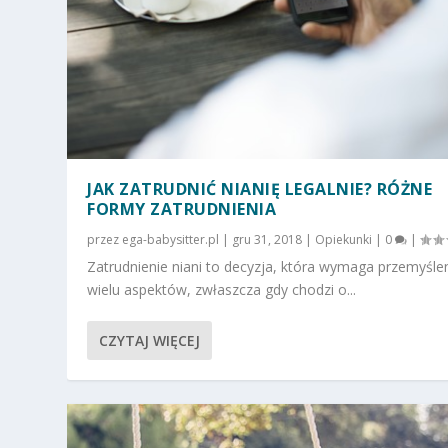
JAK ZATRUDNIĆ NIANIĘ LEGALNIE? RÓŻNE
FORMY ZATRUDNIENIA
przez
ega-babysitter.pl
|
gru 31, 2018
|
Opiekunki
|
0
|
Zatrudnienie niani to decyzja, która wymaga przemyśle
wielu aspektów, zwłaszcza gdy chodzi o...
CZYTAJ WIĘCEJ