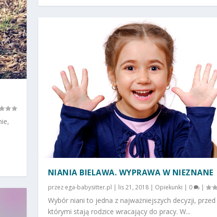
ie,
NIANIA BIELAWA. WYPRAWA W NIEZNANE
przez
ega-babysitter.pl
|
lis 21, 2018
|
Opiekunki
|
0
|
Wybór niani to jedna z najważniejszych decyzji, przed
którymi stają rodzice wracający do pracy. W...