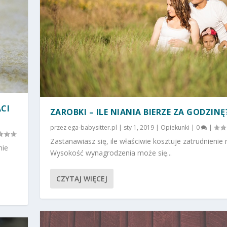
CI
ZAROBKI – ILE NIANIA BIERZE ZA GODZINĘ
przez
ega-babysitter.pl
|
sty 1, 2019
|
Opiekunki
|
0
|
Zastanawiasz się, ile właściwie kosztuje zatrudnienie 
nie
Wysokość wynagrodzenia może się...
CZYTAJ WIĘCEJ