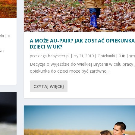
nki
|
0
A MOŻE AU-PAIR? JAK ZOSTAĆ OPIEKUNK
DZIECI W UK?
raz
przez
ega-babysitter.pl
|
sty 21, 2019
|
Opiekunki
|
0
|
Decyzja o wyjeździe do Wielkiej Brytanii w celu pracy 
opiekunka do dzieci może być zarówno...
CZYTAJ WIĘCEJ