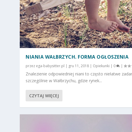
NIANIA WAŁBRZYCH. FORMA OGŁOSZENIA
przez
ega-babysitter.pl
|
gru 11, 2018
|
Opiekunki
|
0
|
Znalezienie odpowiedniej niani to często niełatwe zadan
szczególnie w Wałbrzychu, gdzie rynek...
CZYTAJ WIĘCEJ