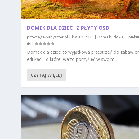
DOMEK DLA DZIECI Z PŁYTY OSB
przez
ega-babysitter.pl
|
kwi 10, 2021
|
Dom i budowa
,
Opieku
|
Domek dla dzieci to wyjątkowa przestrzeń do zabaw o
edukacji, o której warto pomyśleć w swoim...
CZYTAJ WIĘCEJ