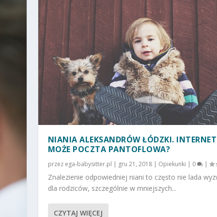
NIANIA ALEKSANDRÓW ŁÓDZKI. INTERNET
MOŻE POCZTA PANTOFLOWA?
przez
ega-babysitter.pl
|
gru 21, 2018
|
Opiekunki
|
0
|
Znalezienie odpowiedniej niani to często nie lada wy
dla rodziców, szczególnie w mniejszych...
CZYTAJ WIĘCEJ