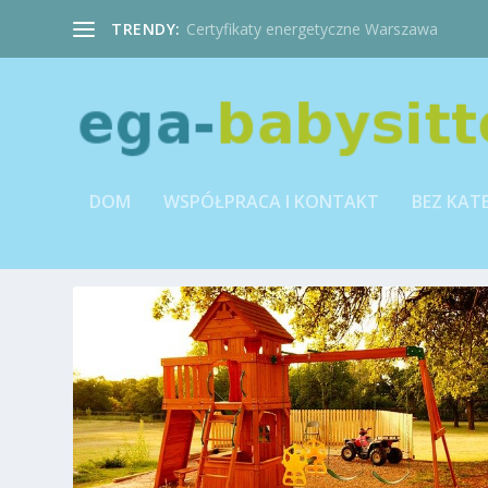
TRENDY:
Certyfikaty energetyczne Warszawa
DOM
WSPÓŁPRACA I KONTAKT
BEZ KAT
KATEGORIA:
OPIEKUNKI