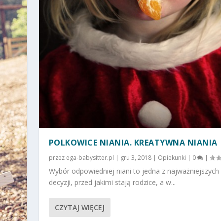
POLKOWICE NIANIA. KREATYWNA NIANIA
przez
ega-babysitter.pl
|
gru 3, 2018
|
Opiekunki
|
0
|
Wybór odpowiedniej niani to jedna z najważniejszych
decyzji, przed jakimi stają rodzice, a w...
CZYTAJ WIĘCEJ