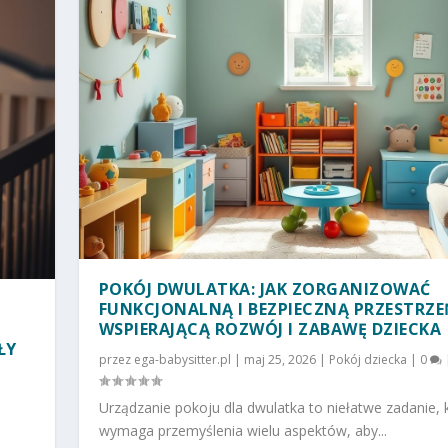
POKÓJ DWULATKA: JAK ZORGANIZOWAĆ
FUNKCJONALNĄ I BEZPIECZNĄ PRZESTRZE
WSPIERAJĄCĄ ROZWÓJ I ZABAWĘ DZIECKA
ŁY
przez
ega-babysitter.pl
|
maj 25, 2026
|
Pokój dziecka
|
0
Urządzanie pokoju dla dwulatka to niełatwe zadanie, 
wymaga przemyślenia wielu aspektów, aby...