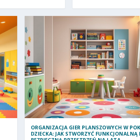
ORGANIZACJA GIER PLANSZOWYCH W PO
DZIECKA: JAK STWORZYĆ FUNKCJONALNĄ 
BEZPIECZNĄ PRZESTRZEŃ NA LATA