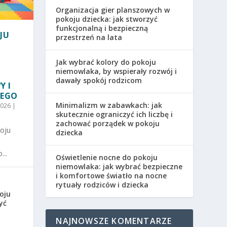
Organizacja gier planszowych w
pokoju dziecka: jak stworzyć
funkcjonalną i bezpieczną
JU
przestrzeń na lata
Jak wybrać kolory do pokoju
niemowlaka, by wspierały rozwój i
dawały spokój rodzicom
Y I
NEGO
Minimalizm w zabawkach: jak
2026
|
skutecznie ograniczyć ich liczbę i
zachować porządek w pokoju
koju
dziecka
...
Oświetlenie nocne do pokoju
niemowlaka: jak wybrać bezpieczne
i komfortowe światło na nocne
rytuały rodziców i dziecka
oju
yć
NAJNOWSZE KOMENTARZE