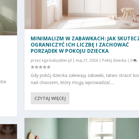
MINIMALIZM W ZABAWKACH: JAK SKUTEC
OGRANICZYĆ ICH LICZBĘ I ZACHOWAĆ
PORZĄDEK W POKOJU DZIECKA
przez
ega-babysitter.pl
|
maj 27, 2026
|
Pokój dziecka
|
0
Gdy pokój dziecka zalewają zabawki, łatwo stracić ko
tia
nad chaosem, który mogą wprowadzać....
CZYTAJ WIĘCEJ