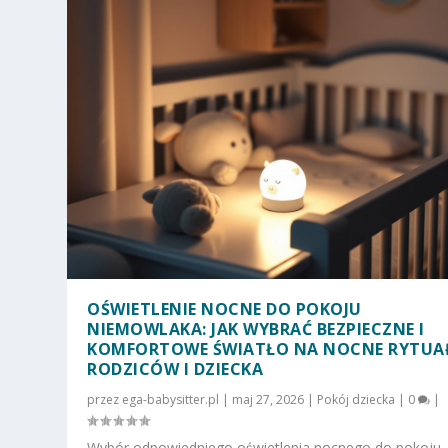
OŚWIETLENIE NOCNE DO POKOJU
NIEMOWLAKA: JAK WYBRAĆ BEZPIECZNE I
KOMFORTOWE ŚWIATŁO NA NOCNE RYTUA
RODZICÓW I DZIECKA
przez
ega-babysitter.pl
|
maj 27, 2026
|
Pokój dziecka
|
0
|
Wybór odpowiedniego oświetlenia nocnego do pokoju