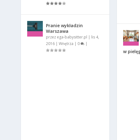
Pranie wykładzin
Warszawa
przez
ega-babysitter.pl
|
lis 4,
2016
|
Wnętrza
|
0
|
w pielę