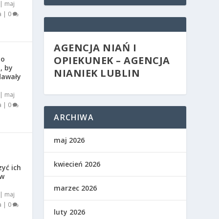
|
maj
a
|
0
AGENCJA NIAŃ I
OPIEKUNEK – AGENCJA
do
, by
NIANIEK LUBLIN
 dawały
|
maj
a
|
0
ARCHIWA
maj 2026
kwiecień 2026
zyć ich
 w
marzec 2026
|
maj
a
|
0
luty 2026