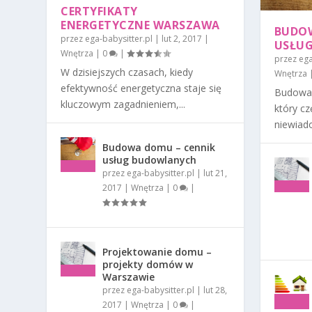
CERTYFIKATY
ENERGETYCZNE WARSZAWA
BUDOW
przez
ega-babysitter.pl
|
lut 2, 2017
|
USŁU
Wnętrza
|
0
|
przez
ega
W dzisiejszych czasach, kiedy
Wnętrza
efektywność energetyczna staje się
Budowa 
kluczowym zagadnieniem,...
który cz
niewiado
Budowa domu – cennik
usług budowlanych
przez
ega-babysitter.pl
|
lut 21,
2017
|
Wnętrza
|
0
|
Projektowanie domu –
projekty domów w
Warszawie
przez
ega-babysitter.pl
|
lut 28,
2017
|
Wnętrza
|
0
|