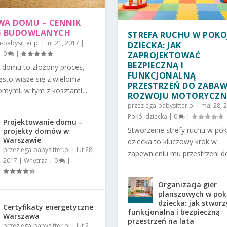
A DOMU – CENNIK
G BUDOWLANYCH
STREFA RUCHU W POKO
-babysitter.pl
|
lut 21, 2017
|
DZIECKA: JAK
|
0
|
ZAPROJEKTOWAĆ
BEZPIECZNĄ I
domu to złożony proces,
FUNKCJONALNĄ
ęsto wiąże się z wieloma
PRZESTRZEŃ DO ZABAW
mymi, w tym z kosztami,...
ROZWOJU MOTORYCZ
przez
ega-babysitter.pl
|
maj 28, 
Pokój dziecka
|
0
|
Projektowanie domu –
Stworzenie strefy ruchu w po
projekty domów w
Warszawie
dziecka to kluczowy krok w
przez
ega-babysitter.pl
|
lut 28,
zapewnieniu mu przestrzeni do
2017
|
Wnętrza
|
0
|
Organizacja gier
planszowych w pok
dziecka: jak stworz
Certyfikaty energetyczne
funkcjonalną i bezpieczną
Warszawa
przestrzeń na lata
przez
ega-babysitter.pl
|
lut 2,