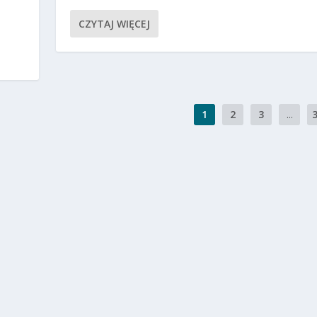
CZYTAJ WIĘCEJ
1
2
3
...