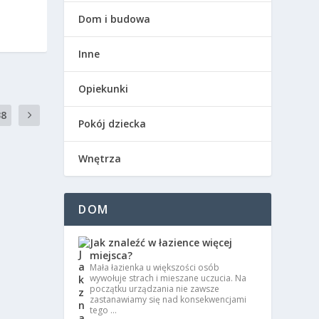
Dom i budowa
Inne
Opiekunki
38
Pokój dziecka
Wnętrza
DOM
Jak znaleźć w łazience więcej
miejsca?
Mała łazienka u większości osób
wywołuje strach i mieszane uczucia. Na
początku urządzania nie zawsze
zastanawiamy się nad konsekwencjami
tego …