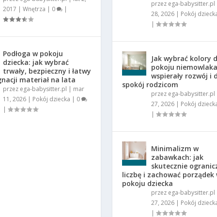
przez
ega-babysitter.pl
2017
|
Wnętrza
|
0
|
28, 2026
|
Pokój dzieck
|
Podłoga w pokoju
Jak wybrać kolory 
dziecka: jak wybrać
pokoju niemowlaka
trwały, bezpieczny i łatwy
wspierały rozwój i
gnacji materiał na lata
spokój rodzicom
przez
ega-babysitter.pl
|
mar
przez
ega-babysitter.pl
11, 2026
|
Pokój dziecka
|
0
27, 2026
|
Pokój dzieck
|
|
Minimalizm w
zabawkach: jak
skutecznie ogranic
liczbę i zachować porządek
pokoju dziecka
przez
ega-babysitter.pl
27, 2026
|
Pokój dzieck
|