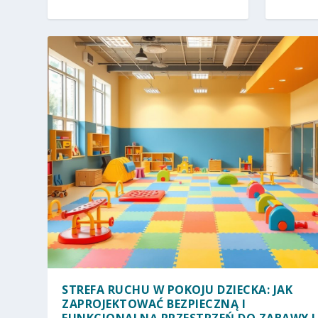
STREFA RUCHU W POKOJU DZIECKA: JAK
ZAPROJEKTOWAĆ BEZPIECZNĄ I
FUNKCJONALNĄ PRZESTRZEŃ DO ZABAWY I