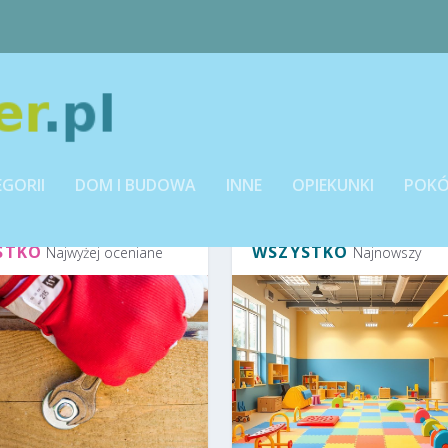
EGORII
DOM I BUDOWA
INNE
OPIEKUNKI
POKÓ
STKO
WSZYSTKO
Najwyżej oceniane
Najnowszy