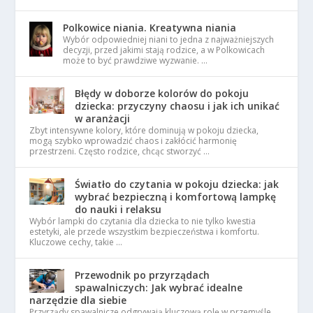
Polkowice niania. Kreatywna niania
Wybór odpowiedniej niani to jedna z najważniejszych
decyzji, przed jakimi stają rodzice, a w Polkowicach
może to być prawdziwe wyzwanie. …
Błędy w doborze kolorów do pokoju
dziecka: przyczyny chaosu i jak ich unikać
w aranżacji
Zbyt intensywne kolory, które dominują w pokoju dziecka,
mogą szybko wprowadzić chaos i zakłócić harmonię
przestrzeni. Często rodzice, chcąc stworzyć …
Światło do czytania w pokoju dziecka: jak
wybrać bezpieczną i komfortową lampkę
do nauki i relaksu
Wybór lampki do czytania dla dziecka to nie tylko kwestia
estetyki, ale przede wszystkim bezpieczeństwa i komfortu.
Kluczowe cechy, takie …
Przewodnik po przyrządach
spawalniczych: Jak wybrać idealne
narzędzie dla siebie
Przyrządy spawalnicze odgrywają kluczową rolę w przemyśle