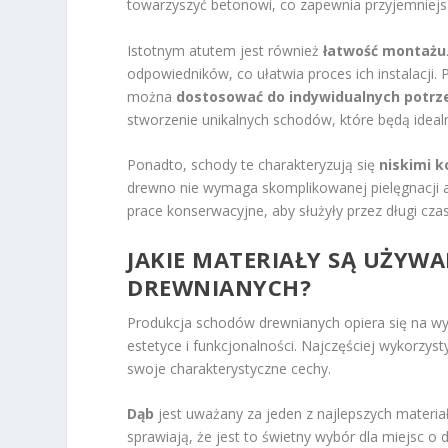
towarzyszyć betonowi, co zapewnia przyjemniej
Istotnym atutem jest również
łatwość montażu
odpowiedników, co ułatwia proces ich instalacji
można
dostosować do indywidualnych potrz
stworzenie unikalnych schodów, które będą idea
Ponadto, schody te charakteryzują się
niskimi 
drewno nie wymaga skomplikowanej pielęgnacji an
prace konserwacyjne, aby służyły przez długi czas
JAKIE MATERIAŁY SĄ UŻYW
DREWNIANYCH?
Produkcja schodów drewnianych opiera się na wyb
estetyce i funkcjonalności. Najczęściej wykorzy
swoje charakterystyczne cechy.
Dąb
jest uważany za jeden z najlepszych materi
sprawiają, że jest to świetny wybór dla miejsc o