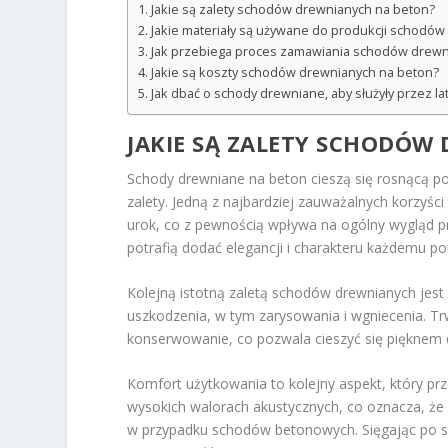
Jakie są zalety schodów drewnianych na beton?
Jakie materiały są używane do produkcji schodó
Jak przebiega proces zamawiania schodów drewn
Jakie są koszty schodów drewnianych na beton?
Jak dbać o schody drewniane, aby służyły przez la
JAKIE SĄ ZALETY SCHODÓW
Schody drewniane na beton cieszą się rosnącą po
zalety. Jedną z najbardziej zauważalnych korzyści
urok, co z pewnością wpływa na ogólny wygląd pr
potrafią dodać elegancji i charakteru każdemu p
Kolejną istotną zaletą schodów drewnianych jest
uszkodzenia, w tym zarysowania i wgniecenia. 
konserwowanie, co pozwala cieszyć się pięknem d
Komfort użytkowania to kolejny aspekt, który p
wysokich walorach akustycznych, co oznacza, że 
w przypadku schodów betonowych. Sięgając po sc