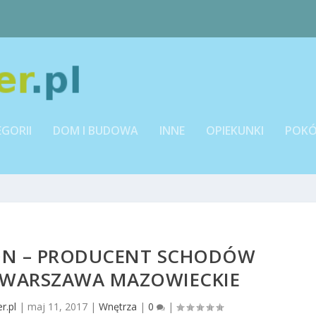
EGORII
DOM I BUDOWA
INNE
OPIEKUNKI
POKÓ
ON – PRODUCENT SCHODÓW
WARSZAWA MAZOWIECKIE
r.pl
|
maj 11, 2017
|
Wnętrza
|
0
|