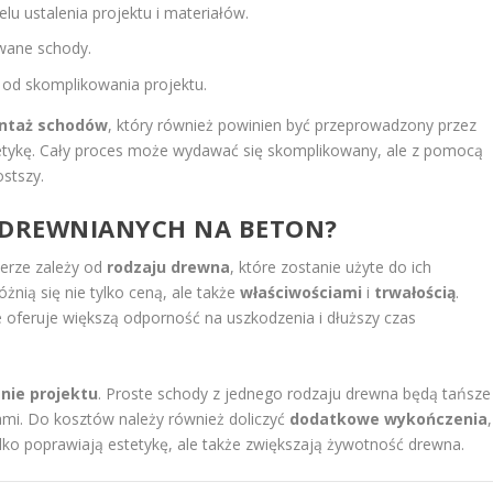
lu ustalenia projektu i materiałów.
wane schody.
 od skomplikowania projektu.
ntaż schodów
, który również powinien być przeprowadzony przez
etykę. Cały proces może wydawać się skomplikowany, ale z pomocą
ostszy.
 DREWNIANYCH NA BETON?
erze zależy od
rodzaju drewna
, które zostanie użyte do ich
óżnią się nie tylko ceną, ale także
właściwościami
i
trwałością
.
 oferuje większą odporność na uszkodzenia i dłuższy czas
nie projektu
. Proste schody z jednego rodzaju drewna będą tańsze
ami. Do kosztów należy również doliczyć
dodatkowe wykończenia
,
tylko poprawiają estetykę, ale także zwiększają żywotność drewna.