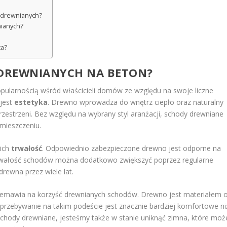
w drewnianych?
ianych?
ta?
 DREWNIANYCH NA BETON?
pularnością wśród właścicieli domów ze względu na swoje liczne
 jest
estetyka
. Drewno wprowadza do wnętrz ciepło oraz naturalny
zestrzeni. Bez względu na wybrany styl aranżacji, schody drewniane
omieszczeniu.
 ich
trwałość
. Odpowiednio zabezpieczone drewno jest odporne na
Trwałość schodów można dodatkowo zwiększyć poprzez regularne
rewna przez wiele lat.
rzemawia na korzyść drewnianych schodów. Drewno jest materiałem 
przebywanie na takim podeście jest znacznie bardziej komfortowe ni
hody drewniane, jesteśmy także w stanie uniknąć zimna, które moż