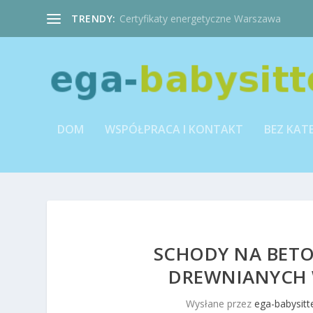
TRENDY:
Certyfikaty energetyczne Warszawa
DOM
WSPÓŁPRACA I KONTAKT
BEZ KAT
SCHODY NA BET
DREWNIANYCH 
Wysłane przez
ega-babysitte