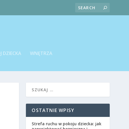
J DZIECKA
WNĘTRZA
OSTATNIE WPISY
Strefa ruchu w pokoju dziecka: jak
zaprojektować bezpieczną i