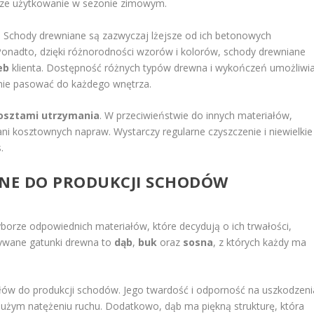
sze użytkowanie w sezonie zimowym.
. Schody drewniane są zazwyczaj lżejsze od ich betonowych
. Ponadto, dzięki różnorodności wzorów i kolorów, schody drewniane
eb
klienta. Dostępność różnych typów drewna i wykończeń umożliwi
lnie pasować do każdego wnętrza.
kosztami utrzymania
. W przeciwieństwie do innych materiałów,
i kosztownych napraw. Wystarczy regularne czyszczenie i niewielkie
.
ANE DO PRODUKCJI SCHODÓW
orze odpowiednich materiałów, które decydują o ich trwałości,
stywane gatunki drewna to
dąb
,
buk
oraz
sosna
, z których każdy ma
ałów do produkcji schodów. Jego twardość i odporność na uszkodzeni
 dużym natężeniu ruchu. Dodatkowo, dąb ma piękną strukturę, która