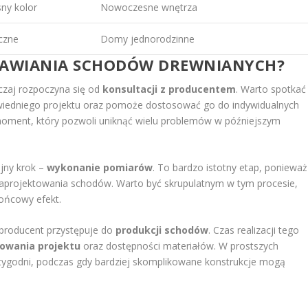
ny kolor
Nowoczesne wnętrza
czne
Domy jednorodzinne
AMAWIANIA SCHODÓW DREWNIANYCH?
zaj rozpoczyna się od
konsultacji z producentem
. Warto spotkać
wiedniego projektu oraz pomoże dostosować go do indywidualnych
 moment, który pozwoli uniknąć wielu problemów w późniejszym
ejny krok –
wykonanie pomiarów
. To bardzo istotny etap, ponieważ
aprojektowania schodów. Warto być skrupulatnym w tym procesie,
ońcowy efekt.
 producent przystępuje do
produkcji schodów
. Czas realizacji tego
owania projektu
oraz dostępności materiałów. W prostszych
 tygodni, podczas gdy bardziej skomplikowane konstrukcje mogą