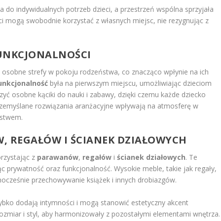
 do indywidualnych potrzeb dzieci, a przestrzeń wspólna sprzyjała
ci mogą swobodnie korzystać z własnych miejsc, nie rezygnując z
FUNKCJONALNOŚCI
c osobne strefy w pokoju rodzeństwa, co znacząco wpłynie na ich
unkcjonalność
była na pierwszym miejscu, umożliwiając dzieciom
zyć osobne kąciki do nauki i zabawy, dzięki czemu każde dziecko
rzemyślane rozwiązania aranżacyjne wpływają na atmosferę w
ństwem.
 REGAŁÓW I ŚCIANEK DZIAŁOWYCH
rzystając z
parawanów
,
regałów
i
ścianek działowych
. Te
ąc prywatność oraz funkcjonalność. Wysokie meble, takie jak regały,
nocześnie przechowywanie książek i innych drobiazgów.
bko dodają intymności i mogą stanowić estetyczny akcent
rozmiar i styl, aby harmonizowały z pozostałymi elementami wnętrza.