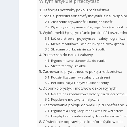
W tym artykule przeczytasz
Definicja i potrzeby pokoju rodzeństwa
Podział przestrzeni: strefy indywidualne i wspóln
Znaczenie prywatności i funkcjonalności
Wykorzystanie parawanów, regałów i ścianek dzi
Wybór mebli łączących funkcjonalność i oszczędn
Łóżka piętrowe i pojedyncze – zalety i ogranicze
Meble modułowe i wielofunkcyjne rozwiązania
Składane biurka, niskie szafki i półki
Przestrzeń do nauki i zabawy
Ergonomiczne stanowiska do nauki
Strefa zabawy i relaksu
Zachowanie prywatności w pokoju rodzeństwa
Podział fizyczny i wizualny przestrzeni
Personalizacja i indywidualne akcenty
Dobór kolorystyki i motywów dekoracyjnych
Neutralne i kontrastowe kolory dla dzieci różnej 
Popularne motywy tematyczne
Dostosowanie pokoju do wieku, płci i preferencji 
Ergonomia i regulacja mebli wraz ze wzrostem
Uwzględnienie indywidualnych zainteresowań i s
Oświetlenie poprawiające komfort użytkowania