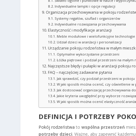
Światło ogólne i punktowe w nauce i wypoczynk
Indywidualne lampki i opcje regulacji
Organizacja przechowywania w pokoju rodzeńst
Systemy regałów, szuflad i organizerów
Indywidualne rozwiązania przechowywania
Elastyczność i modyfikacje aranżacji
Meble modułowe i wielofunkcyjne technologie
Udział dzieci w aranżacji i personalizacji
Urządzanie pokoju rodzeństwa w małym mieszk
Optymalne wykorzystanie przestrzeni
Łóżka piętrowe i podział przestrzeni na małym
Najczęstsze błędy i pułapki w aranżacji pokoju 
FAQ – najczęściej zadawane pytania
Jak sprawdzić, czy podział przestrzeni w pokoj
W jaki sposób można ocenić, czy oświetlenie w
Jak dostosować organizację przechowywania do 
Jakie kryteria uwzględnić przy wyborze rozwi
W jaki sposób można ocenić elastyczność aranż
DEFINICJA I POTRZEBY
POKO
Pokój rodzeństwa
to
wspólna przestrzeń
miesz
potrzeby dzieci
. Ważne, aby zapewnić każdemu d