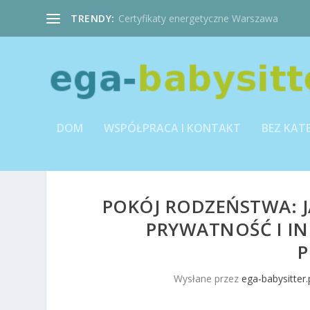
TRENDY:
Certyfikaty energetyczne Warszawa
DOM
WSPÓŁPRACA I KONTAKT
BEZ KAT
POKÓJ RODZEŃSTWA: 
PRYWATNOŚĆ I IN
P
Wysłane przez
ega-babysitter.