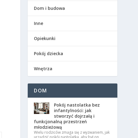
Dom i budowa
Inne
Opiekunki
Pokój dziecka
Wnętrza
DOM
Pokój nastolatka bez
infantylności: jak
stworzyć dojrzałą i
funkcjonalną przestrzeń
młodzieżową
Wielu rodziców zmaga się z wyzwaniem, jak
urządzić pokój nastolatka, aby był on