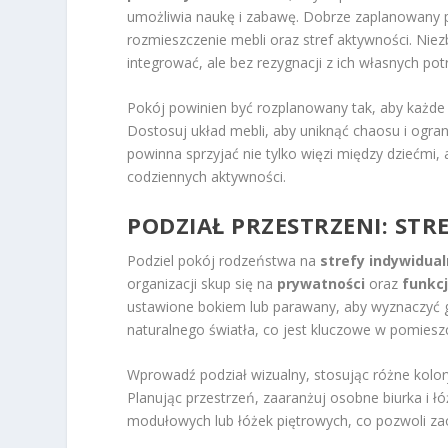
umożliwia naukę i zabawę. Dobrze zaplanowany 
rozmieszczenie mebli oraz stref aktywności. Niez
integrować, ale bez rezygnacji z ich własnych pot
Pokój powinien być rozplanowany tak, aby każde 
Dostosuj układ mebli, aby uniknąć chaosu i ogra
powinna sprzyjać nie tylko więzi między dziećmi
codziennych aktywności.
PODZIAŁ PRZESTRZENI: STR
Podziel pokój rodzeństwa na
strefy indywidua
organizacji skup się na
prywatności
oraz
funkcj
ustawione bokiem lub parawany, aby wyznaczyć gr
naturalnego światła, co jest kluczowe w pomies
Wprowadź podział wizualny, stosując różne kolory 
Planując przestrzeń, zaaranżuj osobne biurka i ł
modułowych lub łóżek piętrowych, co pozwoli zao