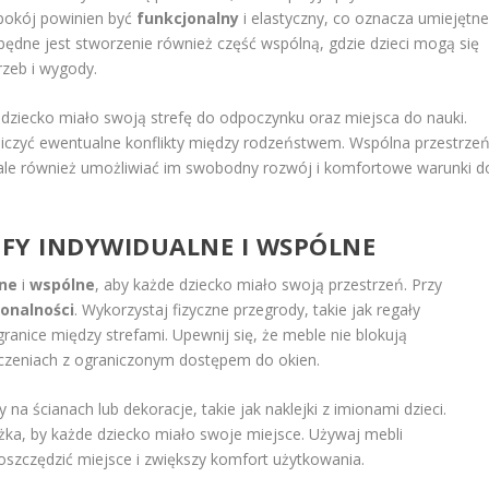
pokój powinien być
funkcjonalny
i elastyczny, co oznacza umiejętn
będne jest stworzenie również część wspólną, gdzie dzieci mogą się
rzeb i wygody.
dziecko miało swoją strefę do odpoczynku oraz miejsca do nauki.
niczyć ewentualne konflikty między rodzeństwem. Wspólna przestrze
, ale również umożliwiać im swobodny rozwój i komfortowe warunki d
EFY INDYWIDUALNE I WSPÓLNE
lne
i
wspólne
, aby każde dziecko miało swoją przestrzeń. Przy
onalności
. Wykorzystaj fizyczne przegrody, takie jak regały
anice między strefami. Upewnij się, że meble nie blokują
zczeniach z ograniczonym dostępem do okien.
na ścianach lub dekoracje, takie jak naklejki z imionami dzieci.
óżka, by każde dziecko miało swoje miejsce. Używaj mebli
szczędzić miejsce i zwiększy komfort użytkowania.