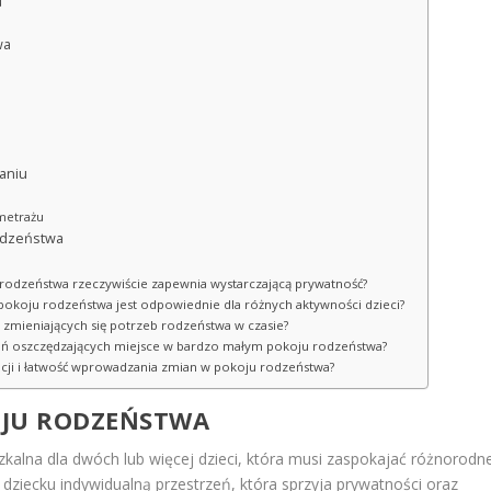
u
wa
aniu
 metrażu
rodzeństwa
u rodzeństwa rzeczywiście zapewnia wystarczającą prywatność?
 pokoju rodzeństwa jest odpowiednie dla różnych aktywności dzieci?
zmieniających się potrzeb rodzeństwa w czasie?
ązań oszczędzających miejsce w bardzo małym pokoju rodzeństwa?
acji i łatwość wprowadzania zmian w pokoju rodzeństwa?
JU RODZEŃSTWA
kalna dla dwóch lub więcej dzieci, która musi zaspokajać różnorodn
ziecku indywidualną przestrzeń, która sprzyja prywatności oraz