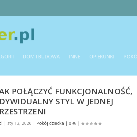
EGORII
DOM I BUDOWA
INNE
OPIEKUNKI
POKÓ
JAK POŁĄCZYĆ FUNKCJONALNOŚĆ,
DYWIDUALNY STYL W JEDNEJ
RZESTRZENI
pl
|
sty 13, 2026
|
Pokój dziecka
|
0
|