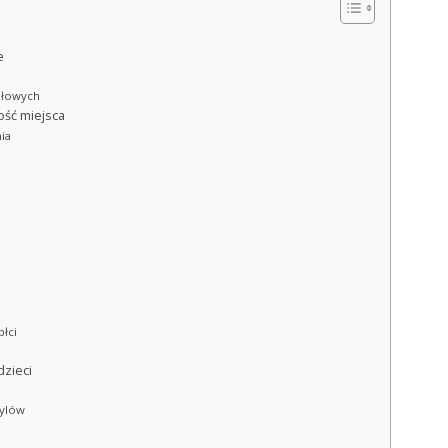
e
ałowych
ość miejsca
nia
płci
dzieci
tylów