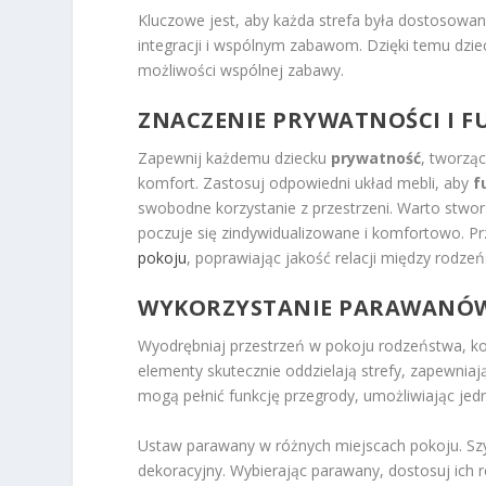
Kluczowe jest, aby każda strefa była dostosowana
integracji i wspólnym zabawom. Dzięki temu dzie
możliwości wspólnej zabawy.
ZNACZENIE PRYWATNOŚCI I 
Zapewnij każdemu dziecku
prywatność
, tworzą
komfort. Zastosuj odpowiedni układ mebli, aby
f
swobodne korzystanie z przestrzeni. Warto stwor
poczuje się zindywidualizowane i komfortowo. P
pokoju
, poprawiając jakość relacji między rodze
WYKORZYSTANIE PARAWANÓW,
Wyodrębniaj przestrzeń w pokoju rodzeństwa, ko
elementy skutecznie oddzielają strefy, zapewniaj
mogą pełnić funkcję przegrody, umożliwiając jed
Ustaw parawany w różnych miejscach pokoju. Szy
dekoracyjny. Wybierając parawany, dostosuj ich 