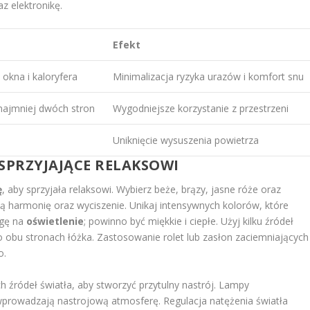
z elektronikę.
Efekt
 okna i kaloryfera
Minimalizacja ryzyka urazów i komfort snu
najmniej dwóch stron
Wygodniejsze korzystanie z przestrzeni
Uniknięcie wysuszenia powietrza
SPRZYJAJĄCE RELAKSOWI
ę
, aby sprzyjała relaksowi. Wybierz beże, brązy, jasne róże oraz
iosą harmonię oraz wyciszenie. Unikaj intensywnych kolorów, które
agę na
oświetlenie
; powinno być miękkie i ciepłe. Użyj kilku źródeł
o obu stronach łóżka. Zastosowanie rolet lub zasłon zaciemniających
o.
 źródeł światła, aby stworzyć przytulny nastrój. Lampy
e wprowadzają nastrojową atmosferę. Regulacja natężenia światła