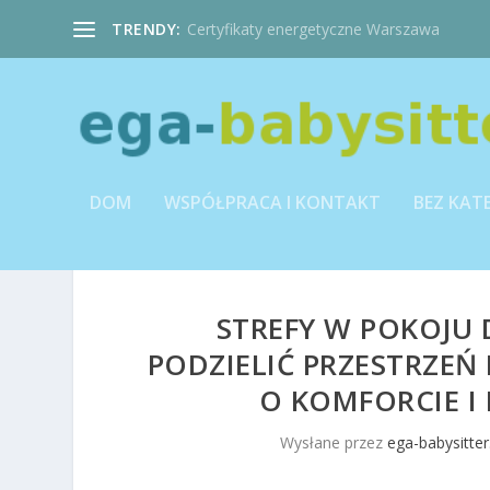
TRENDY:
Certyfikaty energetyczne Warszawa
DOM
WSPÓŁPRACA I KONTAKT
BEZ KAT
STREFY W POKOJU 
PODZIELIĆ PRZESTRZEŃ 
O KOMFORCIE I 
Wysłane przez
ega-babysitter