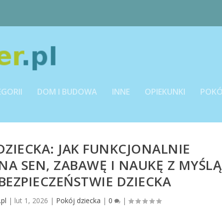
EGORII
DOM I BUDOWA
INNE
OPIEKUNKI
POKÓ
DZIECKA: JAK FUNKCJONALNIE
NA SEN, ZABAWĘ I NAUKĘ Z MYŚLĄ
BEZPIECZEŃSTWIE DZIECKA
.pl
|
lut 1, 2026
|
Pokój dziecka
|
0
|