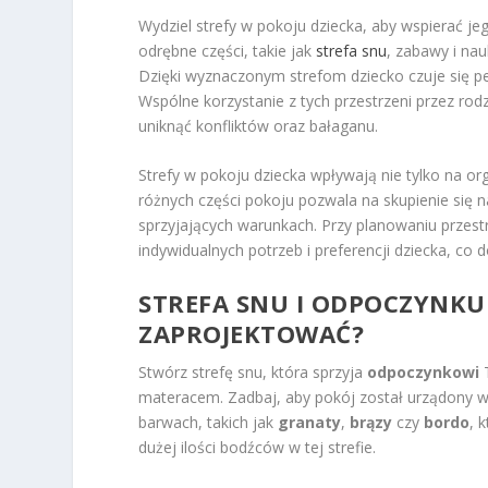
Wydziel strefy w pokoju dziecka, aby wspierać jeg
odrębne części, takie jak
strefa snu
, zabawy i na
Dzięki wyznaczonym strefom dziecko czuje się p
Wspólne korzystanie z tych przestrzeni przez ro
uniknąć konfliktów oraz bałaganu.
Strefy w pokoju dziecka wpływają nie tylko na or
różnych części pokoju pozwala na skupienie się 
sprzyjających warunkach. Przy planowaniu przest
indywidualnych potrzeb i preferencji dziecka, c
STREFA SNU I ODPOCZYNKU
ZAPROJEKTOWAĆ?
Stwórz strefę snu, która sprzyja
odpoczynkowi
T
materacem. Zadbaj, aby pokój został urządony w 
barwach, takich jak
granaty
,
brązy
czy
bordo
, 
dużej ilości bodźców w tej strefie.