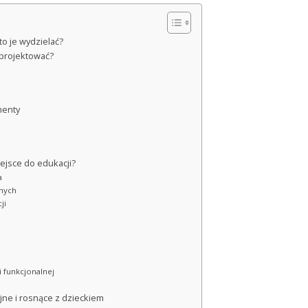
to je wydzielać?
aprojektować?
menty
ejsce do edukacji?
a
jnych
ji
i funkcjonalnej
jne i rosnące z dzieckiem