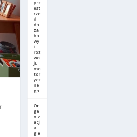
prz
est
rze
ń
do
za
ba
wy
i
roz
wo
ju
mo
tor
ycz
ne
go
Or
f
ga
niz
acj
a
gie