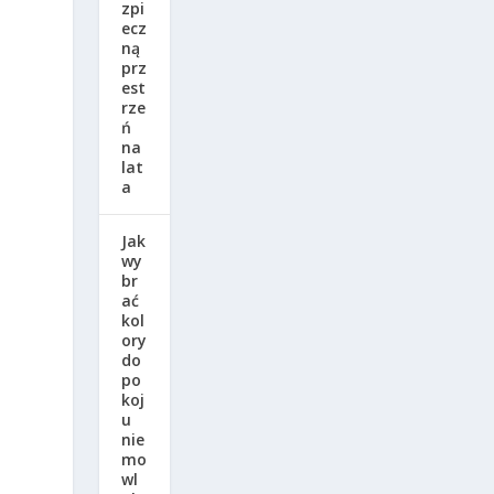
zpi
ecz
ną
prz
est
rze
ń
na
lat
a
Jak
wy
br
ać
kol
ory
do
po
koj
u
nie
mo
wl