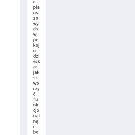
r
pla
ns
zo
wy
ch
w
po
koj
u
dzi
eck
a:
jak
st
wo
rzy
ć
fu
nk
cjo
nal
ną
i
be