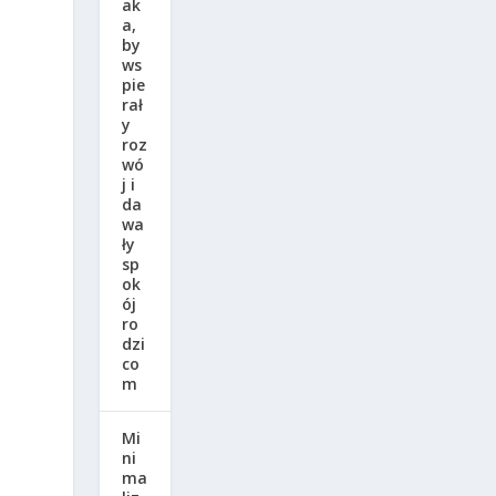
ak
a,
by
ws
pie
rał
y
roz
wó
j i
da
wa
ły
sp
ok
ój
ro
dzi
co
m
Mi
ni
ma