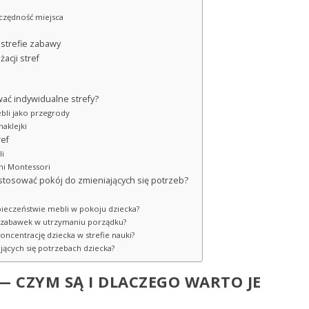
czędność miejsca
 strefie zabawy
cji stref
ać indywidualne strefy?
bli jako przegrody
naklejki
ref
li
mi Montessori
ostosować pokój do zmieniających się potrzeb?
zpieczeństwie mebli w pokoju dziecka?
 zabawek w utrzymaniu porządku?
oncentrację dziecka w strefie nauki?
ających się potrzebach dziecka?
— CZYM SĄ I DLACZEGO WARTO JE