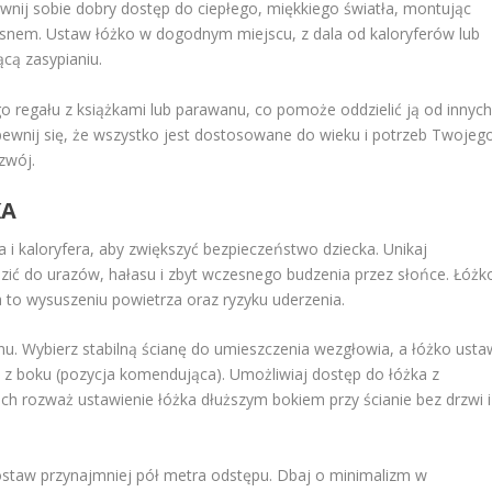
wnij sobie dobry dostęp do ciepłego, miękkiego światła, montując
d snem. Ustaw łóżko w dogodnym miejscu, z dala od kaloryferów lub
cą zasypianiu.
o regału z książkami lub parawanu, co pomoże oddzielić ją od innyc
 Upewnij się, że wszystko jest dostosowane do wieku i potrzeb Twojeg
zwój.
KA
na i kaloryfera, aby zwiększyć bezpieczeństwo dziecka. Unikaj
ć do urazów, hałasu i zbyt wczesnego budzenia przez słońce. Łóżk
a to wysuszeniu powietrza oraz ryzyku uderzenia.
u. Wybierz stabilną ścianę do umieszczenia wezgłowia, a łóżko usta
o z boku (pozycja komendująca). Umożliwiaj dostęp do łóżka z
ch rozważ ustawienie łóżka dłuższym bokiem przy ścianie bez drzwi i
zostaw przynajmniej pół metra odstępu. Dbaj o minimalizm w