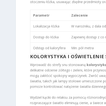
otoczeniu łóżka, usuwając zbędne przedmioty ora
Parametr
Zalecenie
Lokalizacja łóżka
W narożniku, z dala od
Dostęp do łóżka
Zapewnij dostęp z co 
Odstęp od kaloryfera
Min. pół metra
KOLORYSTYKA I OŚWIETLENIE 
Wprowadź do strefy snu stonowaną
kolorystyk
delikatne odcienie żółtego i zieleni, które przyn
mogą zakłócić spokojny wypoczynek. Zwróć uw
światła, takich jak lampy stołowe umieszczone p
pomoże kontrolować natężenie światła dzienneg
Wydziel kąciki do relaksu za pomocą różnorodnych
rozpraszające światło eliminują cienie, a świec