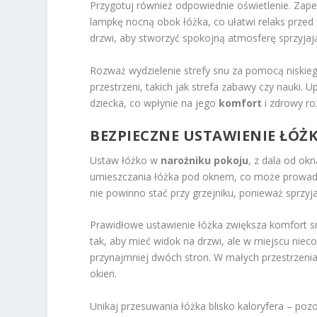
Przygotuj również odpowiednie oświetlenie. Zape
lampkę nocną obok łóżka, co ułatwi relaks prze
drzwi, aby stworzyć spokojną atmosferę sprzyjają
Rozważ wydzielenie strefy snu za pomocą niskieg
przestrzeni, takich jak strefa zabawy czy nauki.
dziecka, co wpłynie na jego
komfort
i zdrowy ro
BEZPIECZNE USTAWIENIE ŁÓŻ
Ustaw łóżko w
narożniku pokoju
, z dala od ok
umieszczania łóżka pod oknem, co może prowadzi
nie powinno stać przy grzejniku, ponieważ sprzyj
Prawidłowe ustawienie łóżka zwiększa komfort sn
tak, aby mieć widok na drzwi, ale w miejscu niec
przynajmniej dwóch stron. W małych przestrzenia
okien.
Unikaj przesuwania łóżka blisko kaloryfera – po