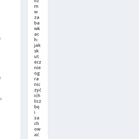
liz
m
w
za
ba
wk
h
ac
o
h:
jak
sk
ut
ecz
nie
og
o
ra
nic
zyć
ich
w
licz
bę
i
za
ch
ow
ać