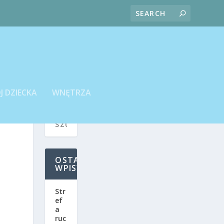
J DZIECKA
WNĘTRZA
OSTATNIE
WPISY
Str
ef
a
ruc