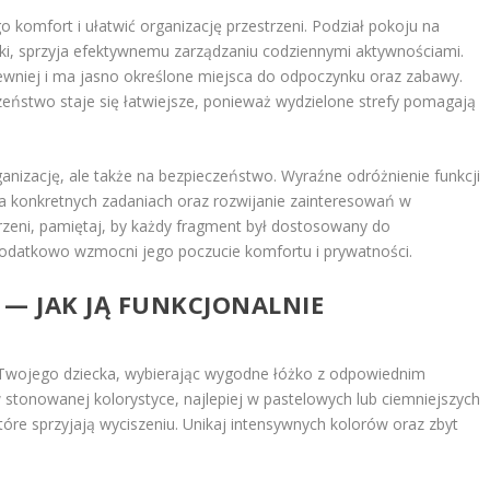
o komfort i ułatwić organizację przestrzeni. Podział pokoju na
uki, sprzyja efektywnemu zarządzaniu codziennymi aktywnościami.
ewniej i ma jasno określone miejsca do odpoczynku oraz zabawy.
dzeństwo staje się łatwiejsze, ponieważ wydzielone strefy pomagają
ganizację, ale także na bezpieczeństwo. Wyraźne odróżnienie funkcji
na konkretnych zadaniach oraz rozwijanie zainteresowań w
rzeni, pamiętaj, by każdy fragment był dostosowany do
o dodatkowo wzmocni jego poczucie komfortu i prywatności.
 — JAK JĄ FUNKCJONALNIE
wojego dziecka, wybierając wygodne łóżko z odpowiednim
stonowanej kolorystyce, najlepiej w pastelowych lub ciemniejszych
które sprzyjają wyciszeniu. Unikaj intensywnych kolorów oraz zbyt