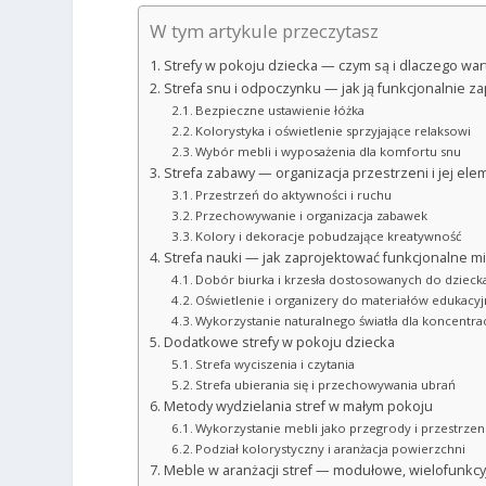
W tym artykule przeczytasz
Strefy w pokoju dziecka — czym są i dlaczego war
Strefa snu i odpoczynku — jak ją funkcjonalnie z
Bezpieczne ustawienie łóżka
Kolorystyka i oświetlenie sprzyjające relaksowi
Wybór mebli i wyposażenia dla komfortu snu
Strefa zabawy — organizacja przestrzeni i jej ele
Przestrzeń do aktywności i ruchu
Przechowywanie i organizacja zabawek
Kolory i dekoracje pobudzające kreatywność
Strefa nauki — jak zaprojektować funkcjonalne mi
Dobór biurka i krzesła dostosowanych do dzieck
Oświetlenie i organizery do materiałów edukacy
Wykorzystanie naturalnego światła dla koncentrac
Dodatkowe strefy w pokoju dziecka
Strefa wyciszenia i czytania
Strefa ubierania się i przechowywania ubrań
Metody wydzielania stref w małym pokoju
Wykorzystanie mebli jako przegrody i przestrzen
Podział kolorystyczny i aranżacja powierzchni
Meble w aranżacji stref — modułowe, wielofunkcy