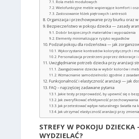
Rola mebli modułowych
Wielofunkcyjne meble wspierające komfort i osz
Zastosowanie łóżek piętrowych i antresoli
Organizacja i przechowywanie przy biurku oraz w
Bezpieczeństwo w pokoju dziecka — zasady aranża
Dobór bezpiecznych materiałów i wyposażenia
Elementy minimalizujące ryzyko wypadków
Podział pokoju dla rodzeństwa — jak zorganizow
Wykorzystanie kontrastów kolorystycznych i me
Personalizacja przestrzeni poprzez dekoracje i 
Uwzględnianie potrzeb dziecka przy aranżacji st
Zaangażowanie dziecka w wybór kolorów i meb
Wzmacnianie samodzielności zgodnie z zasada
Funkcjonalność i elastyczność aranżacji — jak d
FAQ – najczęściej zadawane pytania
Jakie testy przeprowadzić, by upewnić się o be
Jak zweryfikować efektywność przechowywania
Jak przetestować wpływ naturalnego światła na k
Jak utrzymać elastyczność aranżacji przy zmieni
STREFY W POKOJU DZIECKA 
WYDZIELAĆ?