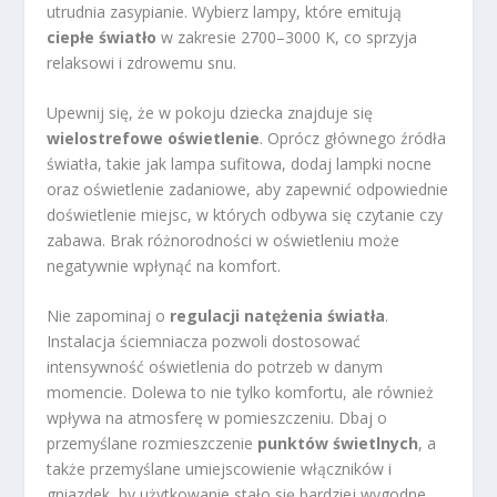
utrudnia zasypianie. Wybierz lampy, które emitują
ciepłe światło
w zakresie 2700–3000 K, co sprzyja
relaksowi i zdrowemu snu.
Upewnij się, że w pokoju dziecka znajduje się
wielostrefowe oświetlenie
. Oprócz głównego źródła
światła, takie jak lampa sufitowa, dodaj lampki nocne
oraz oświetlenie zadaniowe, aby zapewnić odpowiednie
doświetlenie miejsc, w których odbywa się czytanie czy
zabawa. Brak różnorodności w oświetleniu może
negatywnie wpłynąć na komfort.
Nie zapominaj o
regulacji natężenia światła
.
Instalacja ściemniacza pozwoli dostosować
intensywność oświetlenia do potrzeb w danym
momencie. Dolewa to nie tylko komfortu, ale również
wpływa na atmosferę w pomieszczeniu. Dbaj o
przemyślane rozmieszczenie
punktów świetlnych
, a
także przemyślane umiejscowienie włączników i
gniazdek, by użytkowanie stało się bardziej wygodne.