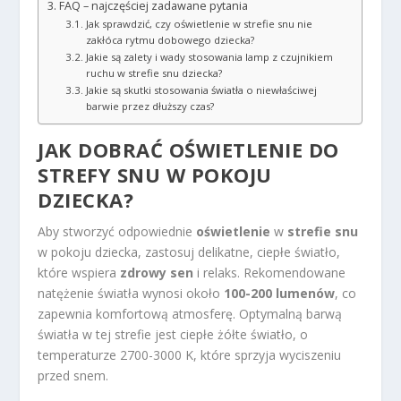
FAQ – najczęściej zadawane pytania
Jak sprawdzić, czy oświetlenie w strefie snu nie
zakłóca rytmu dobowego dziecka?
Jakie są zalety i wady stosowania lamp z czujnikiem
ruchu w strefie snu dziecka?
Jakie są skutki stosowania światła o niewłaściwej
barwie przez dłuższy czas?
JAK DOBRAĆ OŚWIETLENIE DO
STREFY SNU W POKOJU
DZIECKA?
Aby stworzyć odpowiednie
oświetlenie
w
strefie snu
w pokoju dziecka, zastosuj delikatne, ciepłe światło,
które wspiera
zdrowy sen
i relaks. Rekomendowane
natężenie światła wynosi około
100-200 lumenów
, co
zapewnia komfortową atmosferę. Optymalną barwą
światła w tej strefie jest ciepłe żółte światło, o
temperaturze 2700-3000 K, które sprzyja wyciszeniu
przed snem.