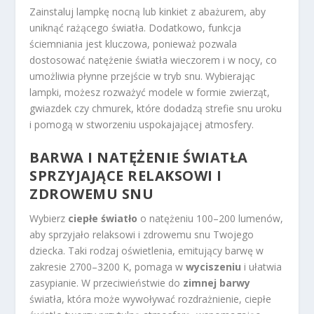
Zainstaluj lampkę nocną lub kinkiet z abażurem, aby
uniknąć rażącego światła. Dodatkowo, funkcja
ściemniania jest kluczowa, ponieważ pozwala
dostosować natężenie światła wieczorem i w nocy, co
umożliwia płynne przejście w tryb snu. Wybierając
lampki, możesz rozważyć modele w formie zwierząt,
gwiazdek czy chmurek, które dodadzą strefie snu uroku
i pomogą w stworzeniu uspokajającej atmosfery.
BARWA I NATĘŻENIE ŚWIATŁA
SPRZYJAJĄCE RELAKSOWI I
ZDROWEMU SNU
Wybierz
ciepłe światło
o natężeniu 100–200 lumenów,
aby sprzyjało relaksowi i zdrowemu snu Twojego
dziecka. Taki rodzaj oświetlenia, emitujący barwę w
zakresie 2700–3200 K, pomaga w
wyciszeniu
i ułatwia
zasypianie. W przeciwieństwie do
zimnej barwy
światła, która może wywoływać rozdrażnienie, ciepłe