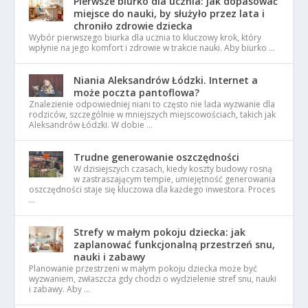
Pierwsze biurko dla ucznia: jak dopasować
miejsce do nauki, by służyło przez lata i
chroniło zdrowie dziecka
Wybór pierwszego biurka dla ucznia to kluczowy krok, który
wpłynie na jego komfort i zdrowie w trakcie nauki. Aby biurko …
Niania Aleksandrów Łódzki. Internet a
może poczta pantoflowa?
Znalezienie odpowiedniej niani to często nie lada wyzwanie dla
rodziców, szczególnie w mniejszych miejscowościach, takich jak
Aleksandrów Łódzki. W dobie …
Trudne generowanie oszczędności
W dzisiejszych czasach, kiedy koszty budowy rosną
w zastraszającym tempie, umiejętność generowania
oszczędności staje się kluczowa dla każdego inwestora. Proces
…
Strefy w małym pokoju dziecka: jak
zaplanować funkcjonalną przestrzeń snu,
nauki i zabawy
Planowanie przestrzeni w małym pokoju dziecka może być
wyzwaniem, zwłaszcza gdy chodzi o wydzielenie stref snu, nauki
i zabawy. Aby …