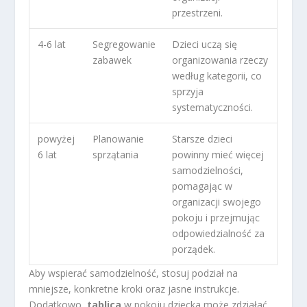
przestrzeni.
4-6 lat
Segregowanie
Dzieci uczą się
zabawek
organizowania rzeczy
według kategorii, co
sprzyja
systematyczności.
powyżej
Planowanie
Starsze dzieci
6 lat
sprzątania
powinny mieć więcej
samodzielności,
pomagając w
organizacji swojego
pokoju i przejmując
odpowiedzialność za
porządek.
Aby wspierać samodzielność, stosuj podział na
mniejsze, konkretne kroki oraz jasne instrukcje.
Dodatkowo,
tablica
w pokoju dziecka może zdziałać