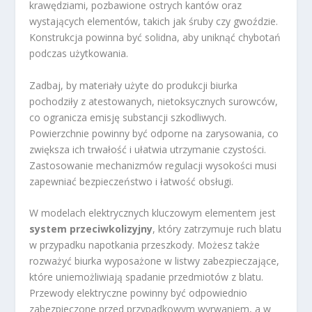
krawędziami, pozbawione ostrych kantów oraz
wystających elementów, takich jak śruby czy gwoździe.
Konstrukcja powinna być solidna, aby uniknąć chybotań
podczas użytkowania.
Zadbaj, by materiały użyte do produkcji biurka
pochodziły z atestowanych, nietoksycznych surowców,
co ogranicza emisję substancji szkodliwych.
Powierzchnie powinny być odporne na zarysowania, co
zwiększa ich trwałość i ułatwia utrzymanie czystości.
Zastosowanie mechanizmów regulacji wysokości musi
zapewniać bezpieczeństwo i łatwość obsługi.
W modelach elektrycznych kluczowym elementem jest
system przeciwkolizyjny
, który zatrzymuje ruch blatu
w przypadku napotkania przeszkody. Możesz także
rozważyć biurka wyposażone w listwy zabezpieczające,
które uniemożliwiają spadanie przedmiotów z blatu.
Przewody elektryczne powinny być odpowiednio
zabezpieczone przed przypadkowym wyrwaniem, a w