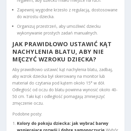
regałem, aby dziecko miało miejsce na ruch.
Zapewnij wygodne krzesło z regulacją, dostosowane
do wzrostu dziecka.
Organizuj przestrzeń, aby umożliwić dziecku
wykonywanie prostych zadań manualnych.
JAK PRAWIDŁOWO USTAWIĆ KĄT
NACHYLENIA BLATU, ABY NIE
MĘCZYĆ WZROKU DZIECKA?
Aby prawidłowo ustawić kąt nachylenia blatu, zadbaj,
aby wzrok dziecka był skierowany na monitor lub
materiał do czytania pod kątem około 15° w dół.
Odległość od oczu do blatu powinna wynosić około 40-
50 cm. Taki kąt i odległość pomagają zmniejszyć
zmęczenie oczu.
Podobne posty:
Kolory do pokoju dziecka: jak wybrać barwy
wspierające rozwój i dobre samopoczucie
Wybór