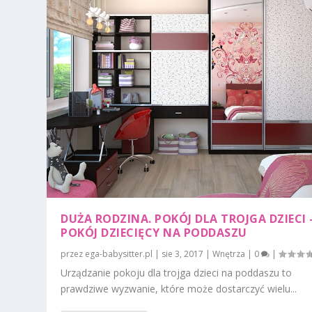
DUŻA RODZINA. POKÓJ DLA TROJGA DZIECI 
POKÓJ DZIECIĘCY NA PODDASZU
przez
ega-babysitter.pl
|
sie 3, 2017
|
Wnętrza
|
0
|
Urządzanie pokoju dla trojga dzieci na poddaszu to
prawdziwe wyzwanie, które może dostarczyć wielu...