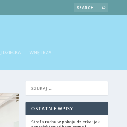
J DZIECKA
WNĘTRZA
OSTATNIE WPISY
Strefa ruchu w pokoju dziecka: jak
zaprojektować bezpieczną i