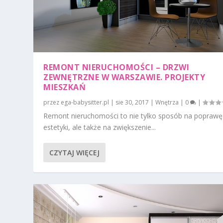
REMONT NIERUCHOMOŚCI – DRZWI
ZEWNĘTRZNE W WARSZAWIE. PROJEKTY
MIESZKAŃ
przez
ega-babysitter.pl
|
sie 30, 2017
|
Wnętrza
|
0
|
Remont nieruchomości to nie tylko sposób na poprawę
estetyki, ale także na zwiększenie...
CZYTAJ WIĘCEJ