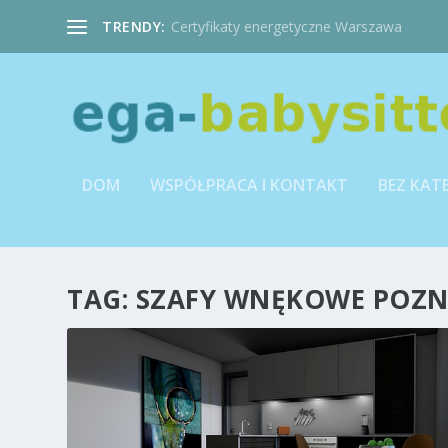
TRENDY:
Certyfikaty energetyczne Warszawa
DOM
WSPÓŁPRACA I KONTAKT
BEZ KAT
TAG:
SZAFY WNĘKOWE POZ