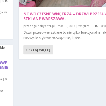
|
0
rok w
NOWOCZESNE WNĘTRZA – DRZWI PRZES
SZKLANE WARSZAWA.
przez
ega-babysitter.pl
|
mar 30, 2017
|
Wnętrza
|
0
|
Drzwi przesuwne szklane to nie tylko funkcjonalne, al
niezwykle stylowe rozwiązanie, które...
CZYTAJ WIĘCEJ
OWE
ENIE
za
|
0
że