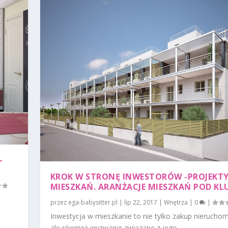
–
KROK W STRONĘ INWESTORÓW -PROJEKT
MIESZKAŃ. ARANŻACJE MIESZKAŃ POD KL
przez
ega-babysitter.pl
|
lip 22, 2017
|
Wnętrza
|
0
|
Inwestycja w mieszkanie to nie tylko zakup nieruchom
ale również wyzwanie związane z jego...