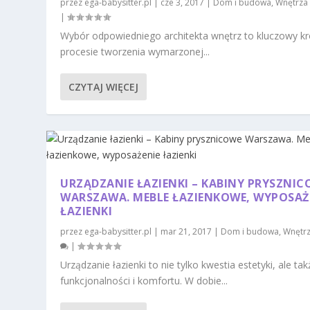
przez
ega-babysitter.pl
|
cze 3, 2017
|
Dom i budowa
,
Wnętrza
|
Wybór odpowiedniego architekta wnętrz to kluczowy k
procesie tworzenia wymarzonej...
CZYTAJ WIĘCEJ
URZĄDZANIE ŁAZIENKI – KABINY PRYSZNIC
WARSZAWA. MEBLE ŁAZIENKOWE, WYPOSAŻ
ŁAZIENKI
przez
ega-babysitter.pl
|
mar 21, 2017
|
Dom i budowa
,
Wnętr
|
Urządzanie łazienki to nie tylko kwestia estetyki, ale tak
funkcjonalności i komfortu. W dobie...