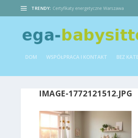
TRENDY:
Certyfikaty energetyczne Warszawa
DOM
WSPÓŁPRACA I KONTAKT
BEZ KAT
IMAGE-1772121512.JPG