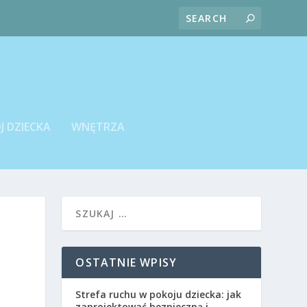
J DZIECKA
WNĘTRZA
OSTATNIE WPISY
Strefa ruchu w pokoju dziecka: jak
zaprojektować bezpieczną i