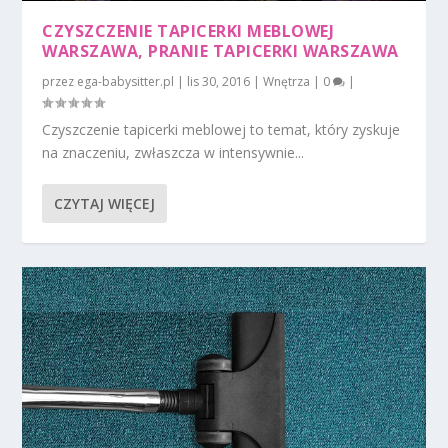
CZYSZCZENIE TAPICERKI MEBLOWEJ
WARSZAWA, PRANIE TAPICERKI WARSZAWA
przez
ega-babysitter.pl
|
lis 30, 2016
|
Wnętrza
|
0
|
Czyszczenie tapicerki meblowej to temat, który zyskuje
na znaczeniu, zwłaszcza w intensywnie...
CZYTAJ WIĘCEJ