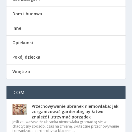
Dom i budowa
Inne
Opiekunki
Pokój dziecka
Wnętrza
DOM
Przechowywanie ubranek niemowlaka: jak
zorganizować garderobę, by łatwo
znaleźć i utrzymać porządek
Jeśli zauważasz, że ubranka niemowlaka gromadzą się w
chaotyczny sposób, czas na zmianę. Skuteczne przechowywanie
i organizacja garderoby są kluczem …