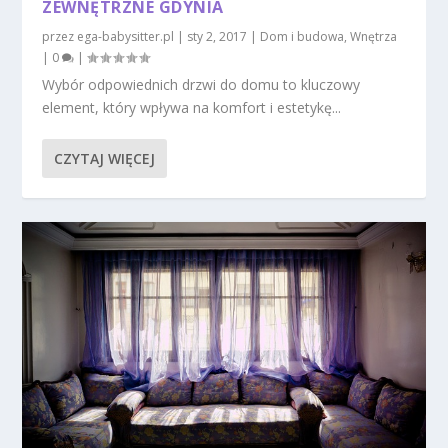
ZEWNĘTRZNE GDYNIA
przez
ega-babysitter.pl
|
sty 2, 2017
|
Dom i budowa
,
Wnętrza
|
0
|
Wybór odpowiednich drzwi do domu to kluczowy
element, który wpływa na komfort i estetykę...
CZYTAJ WIĘCEJ