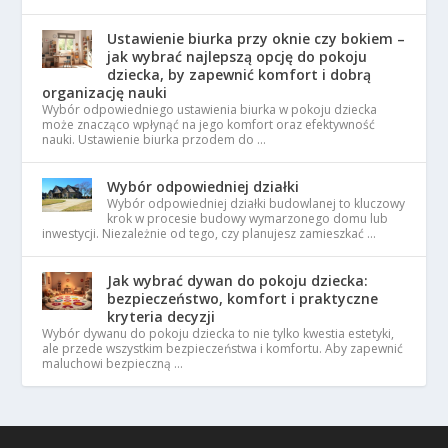
Ustawienie biurka przy oknie czy bokiem –
jak wybrać najlepszą opcję do pokoju
dziecka, by zapewnić komfort i dobrą
organizację nauki
Wybór odpowiedniego ustawienia biurka w pokoju dziecka
może znacząco wpłynąć na jego komfort oraz efektywność
nauki. Ustawienie biurka przodem do …
Wybór odpowiedniej działki
Wybór odpowiedniej działki budowlanej to kluczowy
krok w procesie budowy wymarzonego domu lub
inwestycji. Niezależnie od tego, czy planujesz zamieszkać …
Jak wybrać dywan do pokoju dziecka:
bezpieczeństwo, komfort i praktyczne
kryteria decyzji
Wybór dywanu do pokoju dziecka to nie tylko kwestia estetyki,
ale przede wszystkim bezpieczeństwa i komfortu. Aby zapewnić
maluchowi bezpieczną …