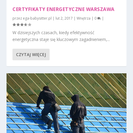
CERTYFIKATY ENERGETYCZNE WARSZAWA
przez
ega-babysitter.pl
|
lut 2, 2017
|
Wnętrza
|
0
|
W dzisiejszych czasach, kiedy efektywność
energetyczna staje się kluczowym zagadnieniem,...
CZYTAJ WIĘCEJ