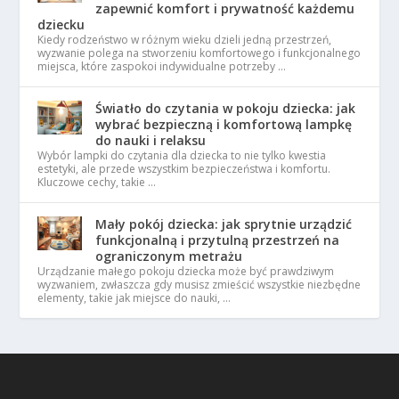
zapewnić komfort i prywatność każdemu
dziecku
Kiedy rodzeństwo w różnym wieku dzieli jedną przestrzeń,
wyzwanie polega na stworzeniu komfortowego i funkcjonalnego
miejsca, które zaspokoi indywidualne potrzeby …
Światło do czytania w pokoju dziecka: jak
wybrać bezpieczną i komfortową lampkę
do nauki i relaksu
Wybór lampki do czytania dla dziecka to nie tylko kwestia
estetyki, ale przede wszystkim bezpieczeństwa i komfortu.
Kluczowe cechy, takie …
Mały pokój dziecka: jak sprytnie urządzić
funkcjonalną i przytulną przestrzeń na
ograniczonym metrażu
Urządzanie małego pokoju dziecka może być prawdziwym
wyzwaniem, zwłaszcza gdy musisz zmieścić wszystkie niezbędne
elementy, takie jak miejsce do nauki, …