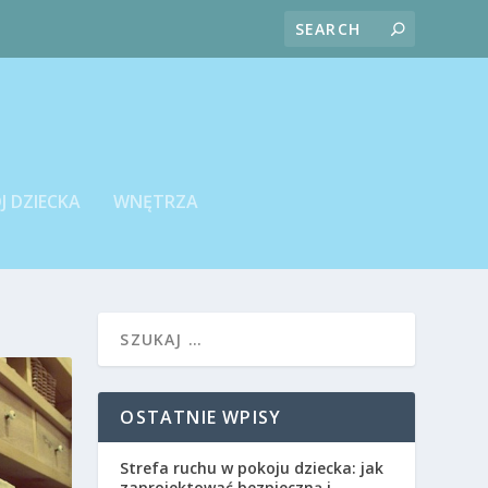
J DZIECKA
WNĘTRZA
OSTATNIE WPISY
Strefa ruchu w pokoju dziecka: jak
zaprojektować bezpieczną i