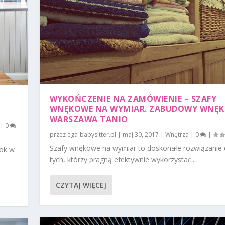
WYKOŃCZENIE NA ZAMÓWIENIE – SZAFY
WNĘKOWE NA WYMIAR. ZABUDOWY WNĘK
WARSZAWA TANIO
|
0
przez
ega-babysitter.pl
|
maj 30, 2017
|
Wnętrza
|
0
|
Szafy wnękowe na wymiar to doskonałe rozwiązanie 
rok w
tych, którzy pragną efektywnie wykorzystać...
CZYTAJ WIĘCEJ