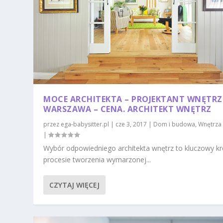
MOCE ARCHITEKTA – PROJEKTANT WNĘTRZ
WARSZAWA – CENA. ARCHITEKT WNĘTRZ
przez
ega-babysitter.pl
|
cze 3, 2017
|
Dom i budowa
,
Wnętrza
|
Wybór odpowiedniego architekta wnętrz to kluczowy k
procesie tworzenia wymarzonej...
CZYTAJ WIĘCEJ