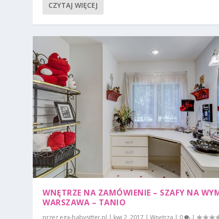
CZYTAJ WIĘCEJ
WNĘTRZE NA ZAMÓWIENIE – SZAFY NA WY
WARSZAWA – TANIO
przez
ega-babysitter.pl
|
kwi 2, 2017
|
Wnętrza
|
0
|