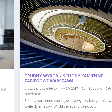
TRUDNY WYBÓR – SCHODY KAMIENNE
ZABIEGOWE WARSZAWA
przez
ega-babysitter.pl
|
kwi 30, 2017
|
Dom i budowa
|
0
Schody kamienne zabiegowe to wybór, który może 
wiele dylematów. W obliczu różnorodności...