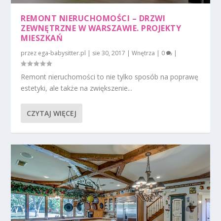
REMONT NIERUCHOMOŚCI – DRZWI
ZEWNĘTRZNE W WARSZAWIE. PROJEKTY
MIESZKAŃ
przez
ega-babysitter.pl
|
sie 30, 2017
|
Wnętrza
|
0
|
Remont nieruchomości to nie tylko sposób na poprawę
estetyki, ale także na zwiększenie...
CZYTAJ WIĘCEJ