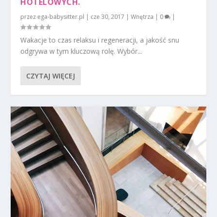
HOTELOWYCH.
przez
ega-babysitter.pl
|
cze 30, 2017
|
Wnętrza
|
0
|
Wakacje to czas relaksu i regeneracji, a jakość snu
odgrywa w tym kluczową rolę. Wybór...
CZYTAJ WIĘCEJ