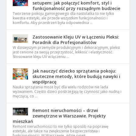
setupem: jak połączyć komfort, styl i
funkcjonalność przy rozsądnym budżecie
Tworzenie pokoju gamingowego dla nastolatka to nie tylko
kwestia estetyki, ale przede wszystkim funkcjonalności i
komfortu. Aby przestrzeń była odpowiednia …
Zastosowanie Kleju UV w Łączeniu Pleksi:
Poradnik dla Profesjonalistów
W dzisiejszym przemyśle produkcyjnym i dekoracyjnym, pleksi
jest cenione za swoją przejrzystość, lekkość i elastyczność.
Stosowanie kleju UV w łączeniu …
Jak nauczyć dziecko sprzątania pokoju:
skuteczne metody, które budują nawyki i
współpracę
Nauka sprzątania może być dla wielu rodziców nie lada
wyzwaniem. Często dzieci postrzegają tę czynność jako nudną i
męczącą, co …
Remont nieruchomości – drzwi
zewnętrzne w Warszawie. Projekty
mieszkań
Remont nieruchomości to nie tylko sposób na poprawę
estetyki, ale także na zwiększenie bezpieczeństwa i
funkcjonalności. W Warszawie, gdzie rynek …