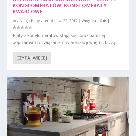
KONGLOMERATÓW. KONGLOMERATY
KWARCOWE
przez
ega-babysitter.pl
|
kwi 22, 2017
|
Wnętrza
|
0
|
Blaty z konglomeratów stają się coraz bardziej
popularnym rozwiązaniem w aranżacji wnętrz, łącząc...
CZYTAJ WIĘCEJ